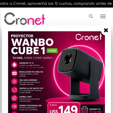
s a Cronet, aprovechá las 12 cuotas, comprando antes de las 13
Resultados para
"fuente w plus"
¿Buscas una marca en especial?
FILTRAR
ORDENAR POR PRECIO