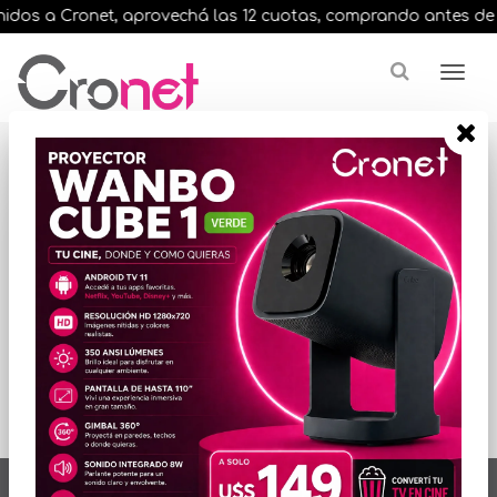
dos a Cronet, aprovechá las 12 cuotas, comprando antes de las
Resultados para
"core i3 38ghz"
ORDENAR POR PRECIO
No hay productos
que mostrar...
artículos en total