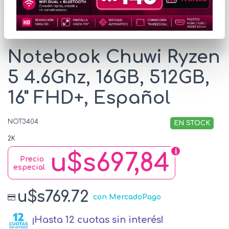
* Las imágenes se exhiben con fines ilustrativos.
Notebook Chuwi Ryzen
5 4.6Ghz, 16GB, 512GB,
16" FHD+, Español
NOT3404
EN STOCK
2K
u$s697,84
Precio
especial
u$s769.72
con MercadoPago
¡Hasta 12 cuotas sin interés!