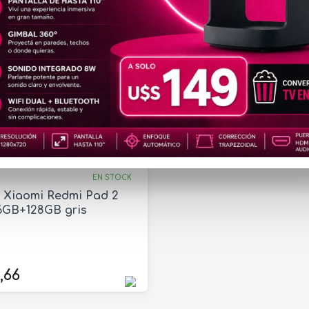
TAB823
EN STOCK
t Xiaomi Redmi Pad 2
6GB+128GB gris
,66