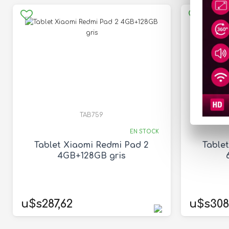
TAB759
EN STOCK
Tablet Xiaomi Redmi Pad 2
Table
4GB+128GB gris
u$s287,62
u$s308