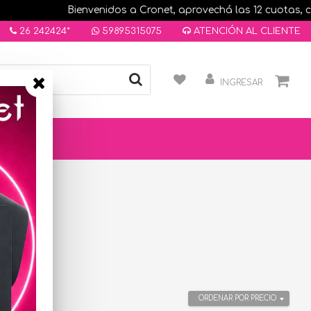
Bienvenidos a Cronet, aprovechá las 12 cuotas, comp
26 242424*
59895315075
ATENCIÓN AL CLIENTE
INGRESAR
ORDENAR POR PRECIO