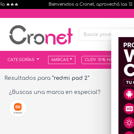
🔥🔥🔥
Bienvenidos a Cronet, aprovechá las 12 cuo
CATEGORÍAS
MARCAS
CUDY 10% HASTA AGOT
Resultados para
"redmi pad 2"
¿Buscas una marca en especial?