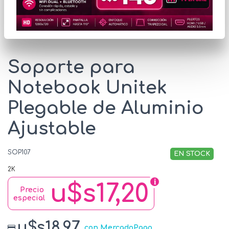
* Las imágenes se exhiben con fines ilustrativos.
Soporte para
Notebook Unitek
Plegable de Aluminio
Ajustable
SOP107
EN STOCK
2K
u$s17,20
Precio
especial
u$s18.97
con MercadoPago