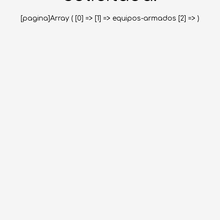
[pagina]Array ( [0] => [1] => equipos-armados [2] => )