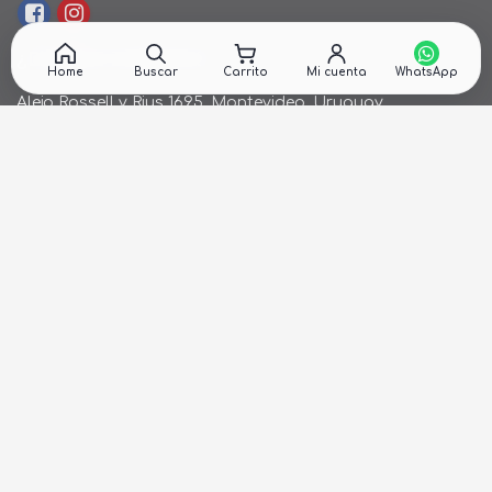
¿DÓNDE ESTAMOS?
Home
Buscar
Carrito
Mi cuenta
Alejo Rossell y Rius 1695, Montevideo, Uruguay
26 242424*
de Lunes a Viernes de 9:00hs. a 18:00hs.
ventas@cronet.uy
NEWSLETTER
Recibí ofertas en tu email