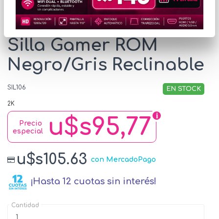
* Las imágenes se exhiben con fines ilustrativos.
Silla Gamer ROM
Negro/Gris Reclinable
SIL106
EN STOCK
2K
u$s95,77
Precio
especial
u$s105.63
con MercadoPago
¡Hasta 12 cuotas sin interés!
Cantidad