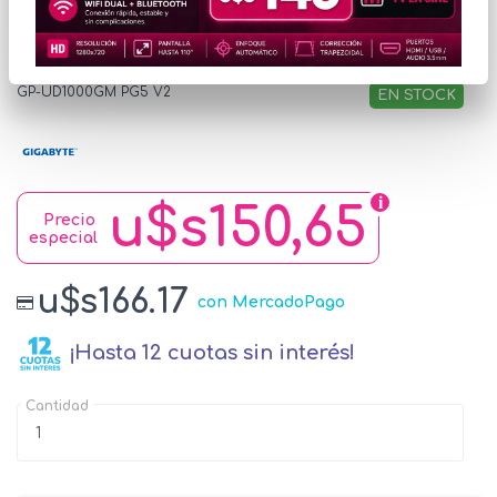
UD1000GM PG5 V2
GP-UD1000GM PG5 V2
EN STOCK
u$s150,65
Precio
especial
u$s166.17
con MercadoPago
¡Hasta 12 cuotas sin interés!
Cantidad