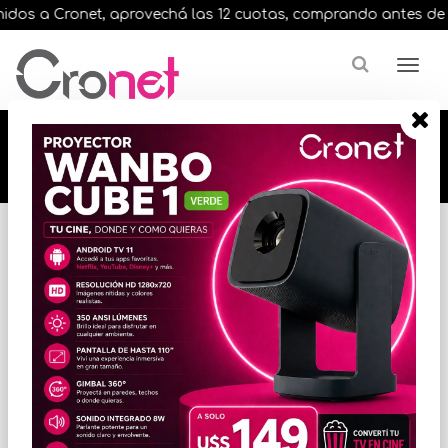
dos a Cronet, aprovechá las 12 cuotas, comprando antes de las 
🔥🔥🔥 12 cuotas, en todos nuestros artículos,
comprando antes de las 13 hrs. envíos en el
día 🔥🔥🔥
Inicio
ENERGIA
FUENTES
* Las imágenes se exhiben con fines ilustrativos.
FUENTE 80 PLUS