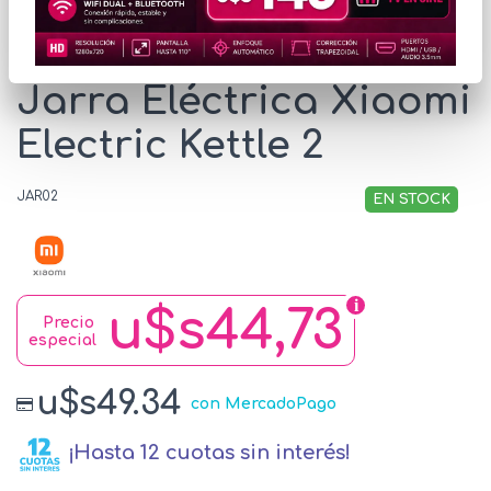
* Las imágenes se exhiben con fines ilustrativos.
Jarra Eléctrica Xiaomi
Electric Kettle 2
JAR02
EN STOCK
u$s44,73
Precio
especial
u$s49.34
con MercadoPago
¡Hasta 12 cuotas sin interés!