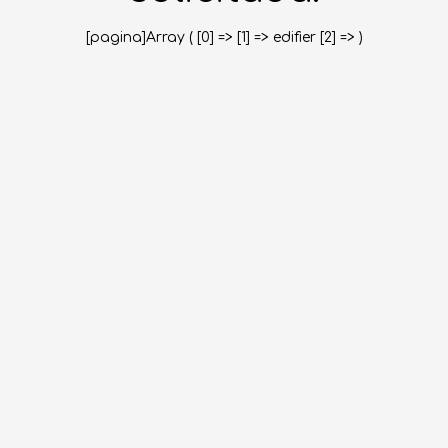
[pagina]Array ( [0] => [1] => edifier [2] => )