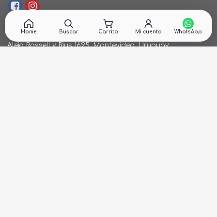
¿DÓNDE ESTAMOS?
Home
Buscar
Carrito
Mi cuenta
Alejo Rossell y Rius 1695, Montevideo, Uruguay
26 242424*
de Lunes a Viernes de 9:00hs. a 18:00hs.
ventas@cronet.uy
NEWSLETTER
Recibí ofertas en tu email