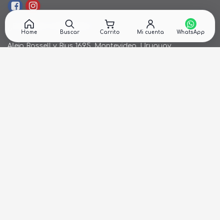
¿DÓNDE ESTAMOS?
Home
Buscar
Carrito
Mi cuenta
Alejo Rossell y Rius 1695, Montevideo, Uruguay
26 242424*
de Lunes a Viernes de 9:00hs. a 18:00hs.
ventas@cronet.uy
NEWSLETTER
Recibí ofertas en tu email