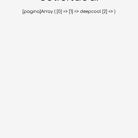
[pagina]Array ( [0] => [1] => deepcool [2] => )