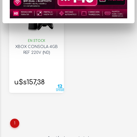
EN STOCK
XBOX CONSOLA 4GB
REF 220V (ND)
u$s157,38
1