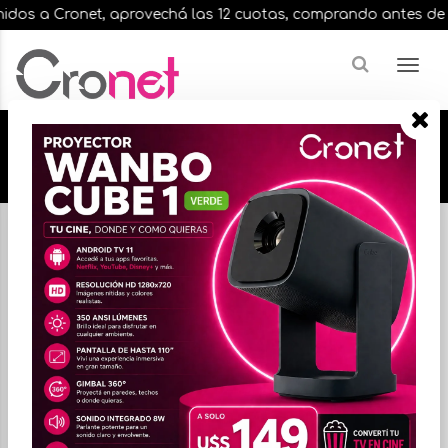
dos a Cronet, aprovechá las 12 cuotas, comprando antes de las 
🔥🔥🔥 12 cuotas, en todos nuestros artículos,
comprando antes de las 13 hrs. envíos en el
día 🔥🔥🔥
Inicio
CONSOLAS DE JUEGOS
CONSOLAS XBOX
FILTRAR
ORDENAR