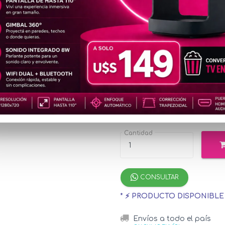
SWI94
2K
u$s14
Precio
especial
u$s157.85
con 
¡Hasta 12 cuotas s
Cantidad
CONSULTAR
* ⚡ PRODUCTO DISPONIBL
Envíos a todo el país