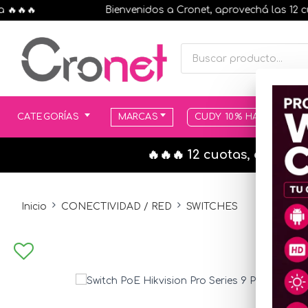
🔥
Bienvenidos a Cronet, aprovechá las 12 cuotas
CATEGORÍAS
MARCAS
CUDY 10% HASTA AGOT
🔥🔥🔥 12 cuotas, en todo
Inicio
CONECTIVIDAD / RED
SWITCHES