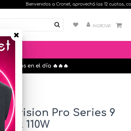
Bienvenidos a Cronet, aprovechá las 12 cuotas, compran
INGRESAR
s. envíos en el día 🔥🔥🔥
Hikvision Pro Series 9
abit 110W