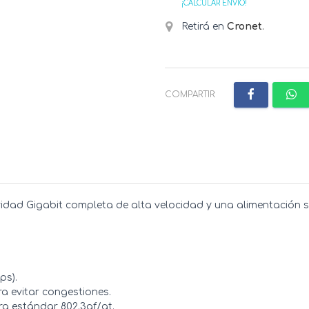
¡CALCULAR ENVÍO!
Retirá en
Cronet
.
COMPARTIR:
ividad Gigabit completa de alta velocidad y una alimentación s
ps).
a evitar congestiones.
ra estándar 802.3af/at.