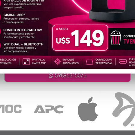
artículos en total
ATENCIÓN ONLINE
ventas@cronet.uy
59895315075