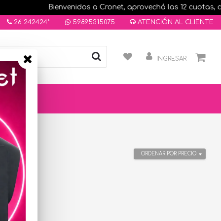
Bienvenidos a Cronet, aprovechá las 12 cuotas, comp
26 242424*
59895315075
ATENCIÓN AL CLIENTE
INGRESAR
ORDENAR POR PRECIO