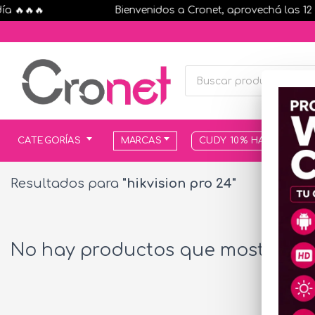
🔥🔥🔥
Bienvenidos a Cronet, aprovechá las 12 cuo
CATEGORÍAS
MARCAS
CUDY 10% HASTA AGOT
Resultados para
"hikvision pro 24"
No hay productos que mostrar...