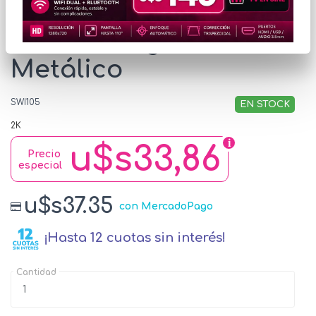
Switch Hikvision 8
Puertos Gigabit
Metálico
SWI105
EN STOCK
2K
u$s33,86
Precio
especial
u$s37.35
con MercadoPago
¡Hasta 12 cuotas sin interés!
Cantidad