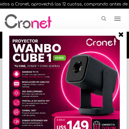
os a Cronet, aprovechá las 12 cuotas, comprando antes de las 1
🔥🔥🔥 12 cuotas, en todos nuestros artículos,
comprando antes de las 13 hrs. envíos en el
día 🔥🔥🔥
Inicio
CONECTIVIDAD / RED
SWITCHES
* Las imágenes se exhiben con fines ilustrativos.