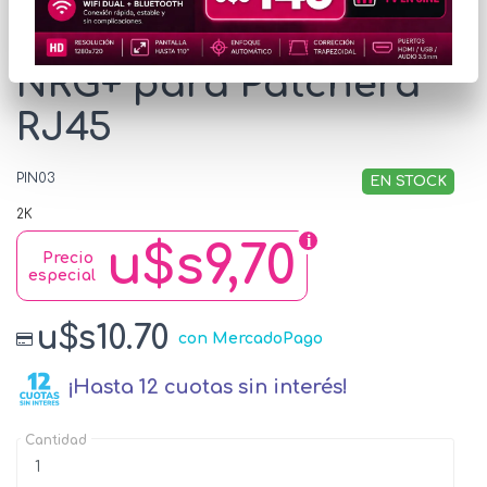
Pinza de Impacto
NRG+ para Patchera
RJ45
PIN03
EN STOCK
2K
u$s9,70
Precio
especial
u$s10.70
con MercadoPago
¡Hasta 12 cuotas sin interés!
Cantidad