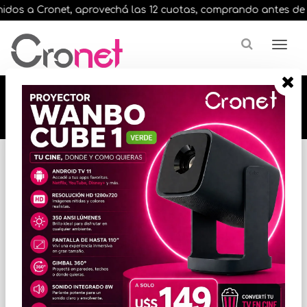
dos a Cronet, aprovechá las 12 cuotas, comprando antes de las 
🔥🔥🔥 12 cuotas, en todos nuestros artículos,
comprando antes de las 13 hrs. envíos en el
día 🔥🔥🔥
Inicio
CONECTIVIDAD / RED
ACCESORIOS DE CONECTIVIDAD
* Las imágenes se exhiben con fines ilustrativos.