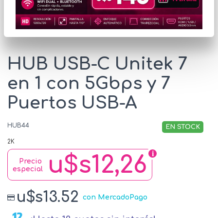
* Las imágenes se exhiben con fines ilustrativos.
HUB USB-C Unitek 7
en 1 con 5Gbps y 7
Puertos USB-A
HUB44
EN STOCK
2K
u$s12,26
Precio
especial
u$s13.52
con MercadoPago