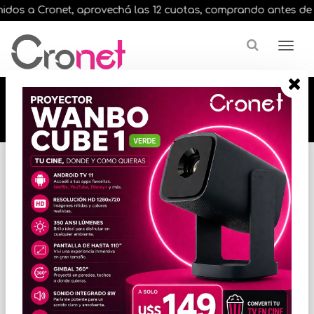
dos a Cronet, aprovechá las 12 cuotas, comprando antes de las 
🔥🔥🔥 12 cuotas, en todos nuestros artículos,
comprando antes de las 13 hrs. envíos en el
día 🔥🔥🔥
Inicio
CONECTIVIDAD / RED
ACCESORIOS DE CONECTIVIDAD
* Las imágenes se exhiben con fines ilustrativos.