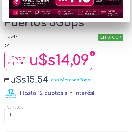
HUB USB-C Unitek 4
Puertos 5Gbps
HUB49
EN STOCK
2K
u$s14,09
Precio
especial
u$s15.54
con MercadoPago
¡Hasta 12 cuotas sin interés!
Cantidad