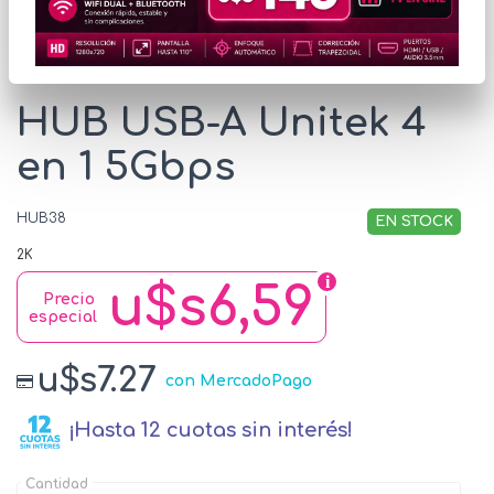
* Las imágenes se exhiben con fines ilustrativos.
HUB USB-A Unitek 4
en 1 5Gbps
HUB38
EN STOCK
2K
u$s6,59
Precio
especial
u$s7.27
con MercadoPago
¡Hasta 12 cuotas sin interés!
Cantidad