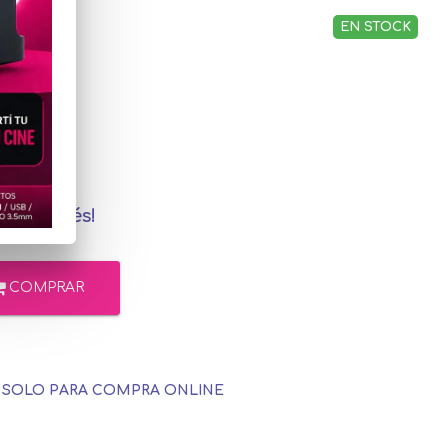
EN STOCK
,77
adoPago
in interés!
COMPRAR
E SOLO PARA COMPRA ONLINE