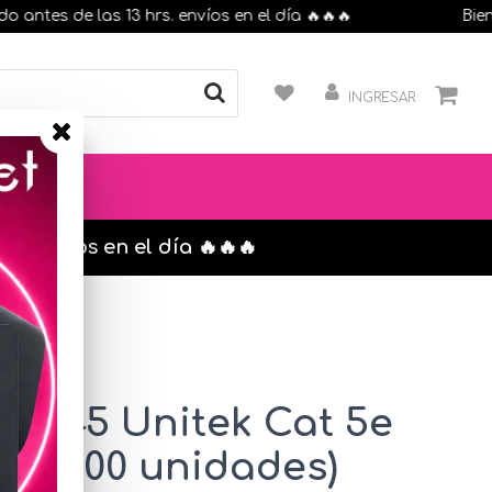
es de las 13 hrs. envíos en el día 🔥🔥🔥
Bienveni
INGRESAR
s. envíos en el día 🔥🔥🔥
 RJ45 Unitek Cat 5e
ack 100 unidades)