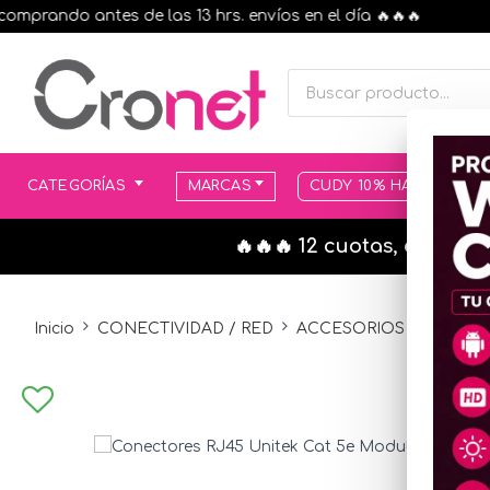
ando antes de las 13 hrs. envíos en el día 🔥🔥🔥
CATEGORÍAS
MARCAS
CUDY 10% HASTA AGOT
🔥🔥🔥 12 cuotas, en todo
Inicio
CONECTIVIDAD / RED
ACCESORIOS DE CONE