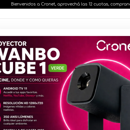
Bienvenidos a Cronet, aprovechá las 12 cuotas, comprando ant
AR STOCK
MOVILIDAD ELÉCTRICA 25% OFF
s nuestros artículos, comprando antes de las 13 hr
CTIVIDAD
Conectores
Modular (P