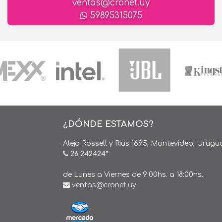
ventas@cronet.uy
59895315075
¿DÓNDE ESTAMOS?
Alejo Rossell y Rius 1695, Montevideo, Urugu
26 242424*
de Lunes a Viernes de 9:00hs. a 18:00hs.
ventas@cronet.uy