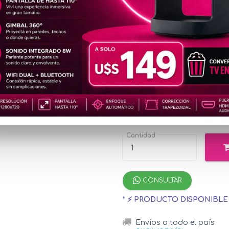
CON286
2K
u$s6
Precio
especial
u$s7.47
con Merc
¡Hasta 12 cuotas s
Cantidad
CONSULTAR
* ⚡ PRODUCTO DISPONIBL
Envíos a todo el país