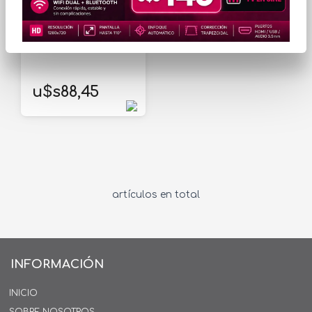
Cable UTP Hikvision
Cat6 305m Gris CCA
u$s88,45
artículos en total
INFORMACIÓN
INICIO