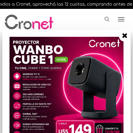
dos a Cronet, aprovechá las 12 cuotas, comprando antes de las 
Resultados para
"hikvision cat6e 305m"
¿Buscas una marca en especial?
ORDENAR POR PRECIO
EN STOCK