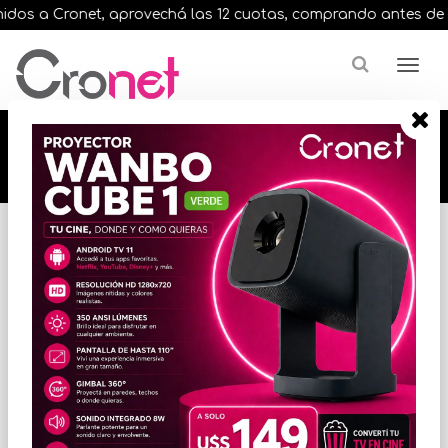
dos a Cronet, aprovechá las 12 cuotas, comprando antes de las 
🔥🔥🔥 12 cuotas, en todos nuestros artículos,
comprando antes de las 13 hrs. envíos en el
día 🔥🔥🔥
Inicio
CONECTIVIDAD / RED
ACCESORIOS DE CONECTIVIDAD
* Las imágenes se exhiben con fines ilustrativos.