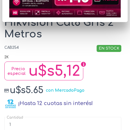
Cable Patchcord
Hikvision Cat6 Gris 2
Metros
CAB254
EN STOCK
2K
u$s5,12
Precio
especial
u$s5.65
con MercadoPago
¡Hasta 12 cuotas sin interés!
Cantidad