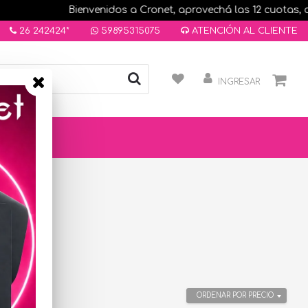
Bienvenidos a Cronet, aprovechá las 12 cuotas, comp
26 242424*
59895315075
ATENCIÓN AL CLIENTE
INGRESAR
ORDENAR POR PRECIO