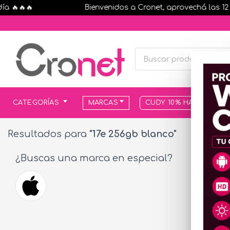
🔥🔥🔥
Bienvenidos a Cronet, aprovechá las 12 cuo
CATEGORÍAS
MARCAS
CUDY 10% HASTA AGOT
Resultados para
"17e 256gb blanco"
¿Buscas una marca en especial?