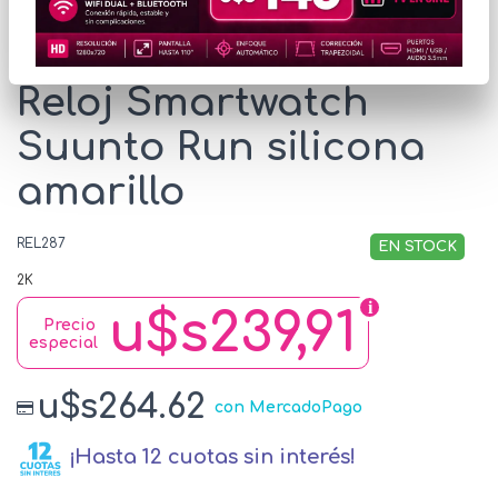
* Las imágenes se exhiben con fines ilustrativos.
Reloj Smartwatch
Suunto Run silicona
amarillo
REL287
EN STOCK
2K
u$s239,91
Precio
especial
u$s264.62
con MercadoPago
¡Hasta 12 cuotas sin interés!