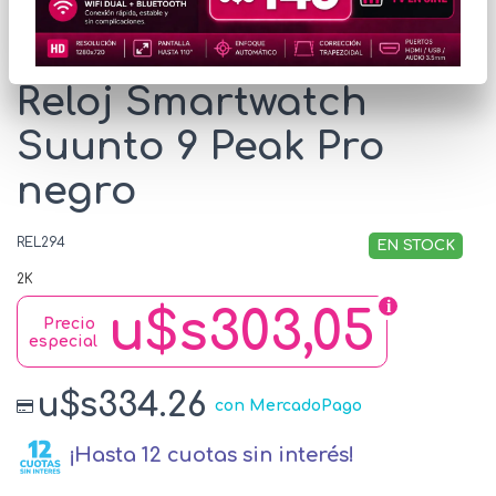
* Las imágenes se exhiben con fines ilustrativos.
Reloj Smartwatch
Suunto 9 Peak Pro
negro
REL294
EN STOCK
2K
u$s303,05
Precio
especial
u$s334.26
con MercadoPago
¡Hasta 12 cuotas sin interés!