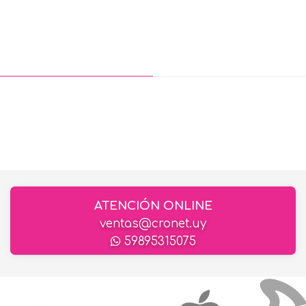
ATENCIÓN ONLINE
ventas@cronet.uy
59895315075