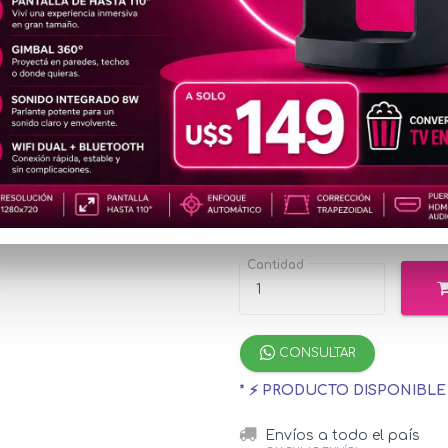
MAL07
2K
u$s1
Precio
especial
u$s2.02
con Mer
¡Hasta 12 cuotas s
Cantidad
CONSULTAR
* ⚡ PRODUCTO DISPONIBL
Envíos a todo el país