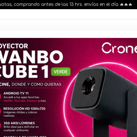
, comprando antes de las 13 hrs. envíos en el día 🔥🔥🔥
AR STOCK
MOVILIDAD ELÉCTRICA 25% OFF
s nuestros artículos, comprando antes de las 13 hr
Malla Reloj
lila