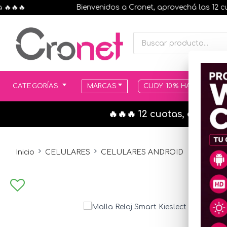
🔥
Bienvenidos a Cronet, aprovechá las 12 cuotas
CATEGORÍAS
MARCAS
CUDY 10% HASTA AGOT
🔥🔥🔥 12 cuotas, en todo
Inicio
CELULARES
CELULARES ANDROID