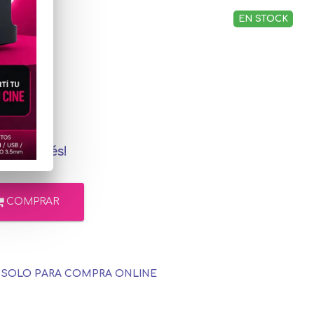
EN STOCK
,83
cadoPago
in interés!
COMPRAR
E SOLO PARA COMPRA ONLINE