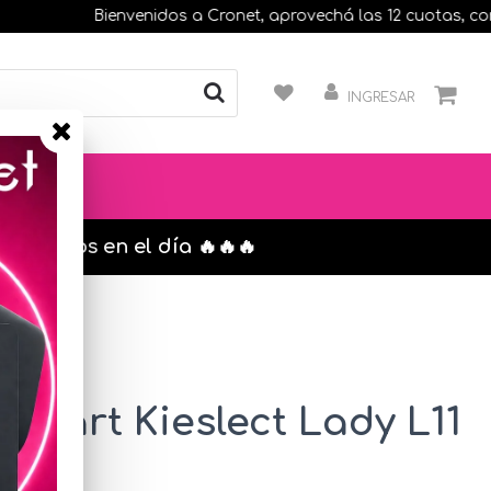
Bienvenidos a Cronet, aprovechá las 12 cuotas, compran
INGRESAR
s. envíos en el día 🔥🔥🔥
 Smart Kieslect Lady L11