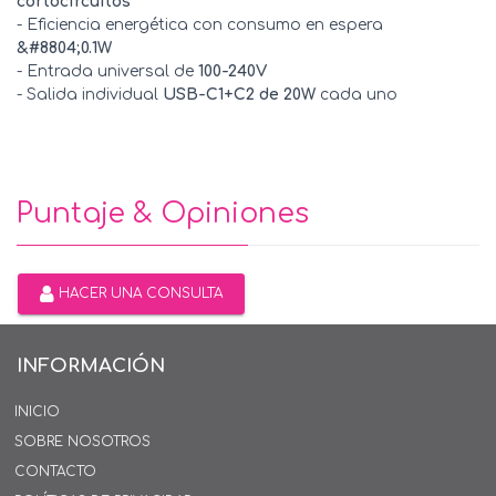
cortocircuitos
- Eficiencia energética con consumo en espera
&#8804;0.1W
- Entrada universal de
100-240V
- Salida individual
USB-C1+C2 de 20W
cada uno
Puntaje & Opiniones
HACER UNA CONSULTA
INFORMACIÓN
INICIO
SOBRE NOSOTROS
CONTACTO