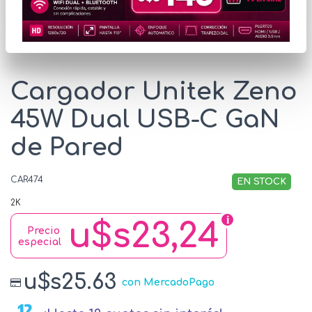
* Las imágenes se exhiben con fines ilustrativos.
Cargador Unitek Zeno
45W Dual USB-C GaN
de Pared
CAR474
EN STOCK
2K
u$s23,24
Precio
especial
u$s25.63
con MercadoPago