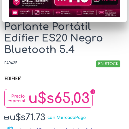
* Las imágenes se exhiben con fines ilustrativos.
Parlante Portátil
Edifier ES20 Negro
Bluetooth 5.4
PAR435
EN STOCK
u$s65,03
Precio
especial
u$s71.73
con MercadoPago