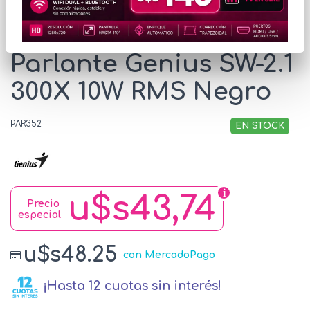
* Las imágenes se exhiben con fines ilustrativos.
Parlante Genius SW-2.1
300X 10W RMS Negro
PAR352
EN STOCK
u$s43,74
Precio
especial
u$s48.25
con MercadoPago
¡Hasta 12 cuotas sin interés!