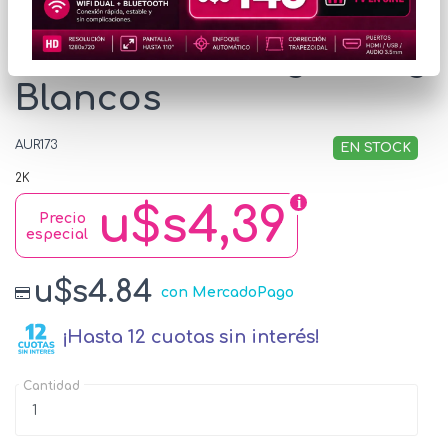
Auriculares Inkax
Intraaurales Lightning
Blancos
AUR173
EN STOCK
2K
u$s4,39
Precio
especial
u$s4.84
con MercadoPago
¡Hasta 12 cuotas sin interés!
Cantidad