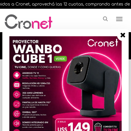
dos a Cronet, aprovechá las 12 cuotas, comprando antes de las 
🔥🔥🔥 12 cuotas, en todos nuestros artículos,
comprando antes de las 13 hrs. envíos en el
día 🔥🔥🔥
Inicio
AUDIO
AURICULARES / VINCHAS
* Las imágenes se exhiben con fines ilustrativos.