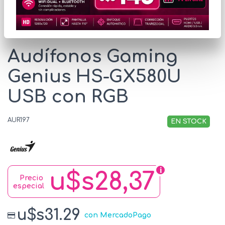
* Las imágenes se exhiben con fines ilustrativos.
Audífonos Gaming
Genius HS-GX580U
USB con RGB
AUR197
EN STOCK
u$s28,37
Precio
especial
u$s31.29
con MercadoPago