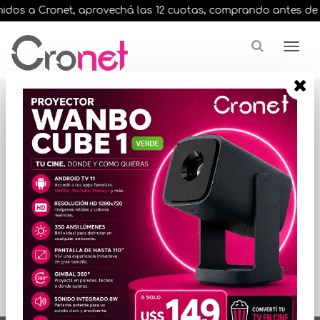
dos a Cronet, aprovechá las 12 cuotas, comprando antes de las 
Resultados para
"endurance pace
negro"
ORDENAR POR PRECIO
No hay productos
que mostrar...
artículos en total