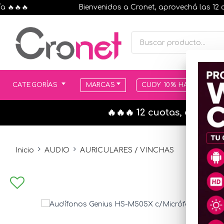
🔥🔥
Bienvenidos a Cronet, aprovechá las 12 cuota
CATEGORÍAS
MARCAS
CUDY 10% HASTA AGOT
🔥🔥🔥 12 cuotas, en todo
Inicio
AUDIO
AURICULARES / VINCHAS