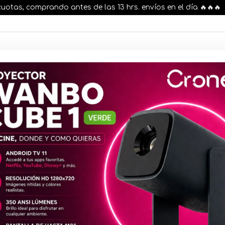
s, comprando antes de las 13 hrs. envíos en el día 🔥🔥🔥
AR STOCK
MOVILIDAD ELÉCTRICA 25% OFF
s nuestros artículos, comprando antes de las 13 hr
Audífonos
c/Micrófon