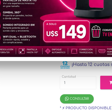
AUD239
u$s17
Precio
especial
u$s19.38
con Me
¡Hasta 12 cuotas s
Cantidad
CONSULTAR
* ⚡ PRODUCTO DISPONIBL