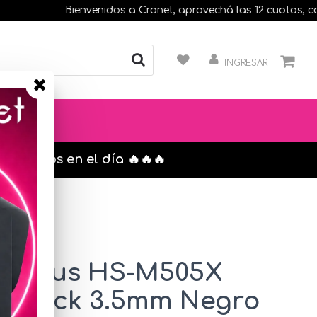
Bienvenidos a Cronet, aprovechá las 12 cuotas, compra
INGRESAR
s. envíos en el día 🔥🔥🔥
 Genius HS-M505X
o Jack 3.5mm Negro