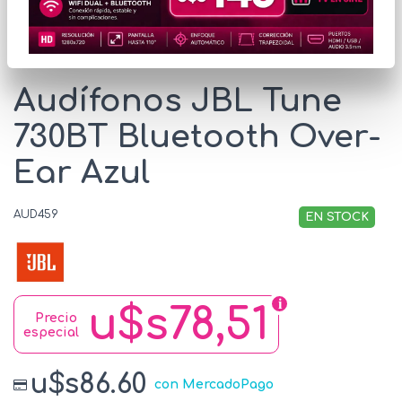
* Las imágenes se exhiben con fines ilustrativos.
Audífonos JBL Tune
730BT Bluetooth Over-
Ear Azul
AUD459
EN STOCK
u$s78,51
Precio
especial
u$s86.60
con MercadoPago