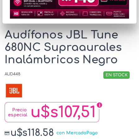
* Las imágenes se exhiben con fines ilustrativos.
Audífonos JBL Tune
680NC Supraaurales
Inalámbricos Negro
AUD448
EN STOCK
u$s107,51
Precio
especial
u$s118.58
con MercadoPago