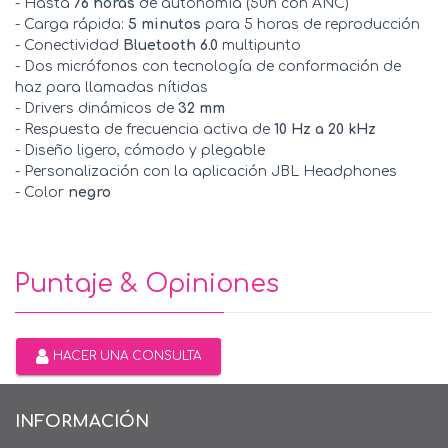
- Hasta
76 horas
de autonomía (50h con ANC)
- Carga rápida:
5 minutos
para 5 horas de reproducción
- Conectividad
Bluetooth 6.0
multipunto
- Dos micrófonos con tecnología de conformación de
haz para llamadas nítidas
- Drivers dinámicos de
32 mm
- Respuesta de frecuencia activa de
10 Hz a 20 kHz
- Diseño ligero, cómodo y plegable
- Personalización con la aplicación JBL Headphones
- Color
negro
Puntaje & Opiniones
HACER UNA CONSULTA
INFORMACIÓN