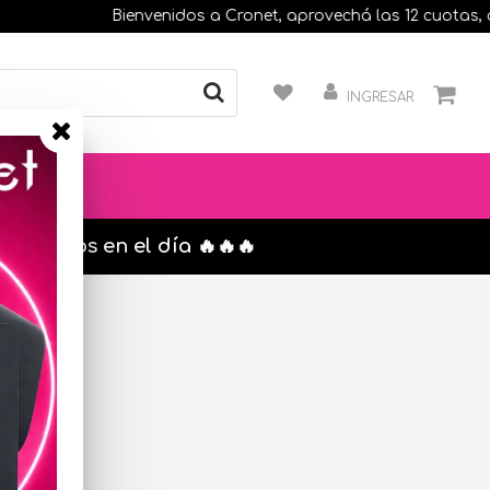
Bienvenidos a Cronet, aprovechá las 12 cuotas, comp
INGRESAR
s. envíos en el día 🔥🔥🔥