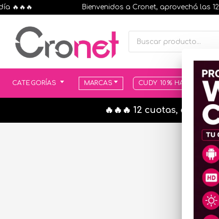
🔥🔥🔥
Bienvenidos a Cronet, aprovechá las 12 cuo
CATEGORÍAS
MARCAS
CUDY 10% HASTA AGOT
🔥🔥🔥 12 cuotas, en todo