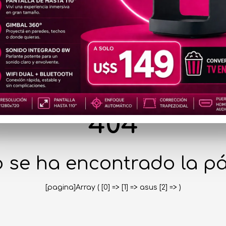
404
 se ha encontrado la pá
[pagina]Array ( [0] => [1] => asus [2] => )