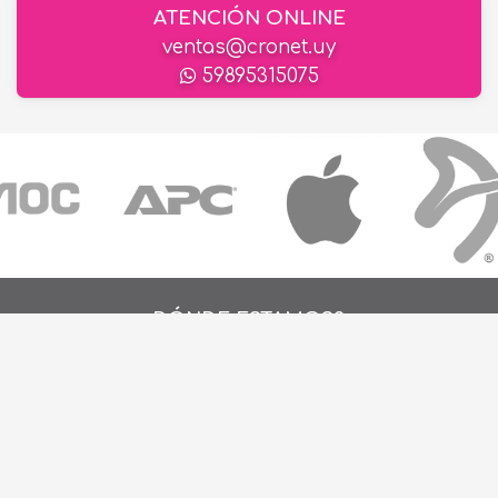
ATENCIÓN ONLINE
ventas@cronet.uy
59895315075
¿DÓNDE ESTAMOS?
Alejo Rossell y Rius 1695, Montevideo, Urugu
26 242424*
de Lunes a Viernes de 9:00hs. a 18:00hs.
ventas@cronet.uy