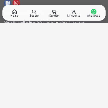
¿DÓNDE ESTAMOS?
Home
Buscar
Carrito
Mi cuenta
Alejo Rossell y Rius 1695, Montevideo, Uruguay
26 242424*
de Lunes a Viernes de 9:00hs. a 18:00hs.
ventas@cronet.uy
NEWSLETTER
Recibí ofertas en tu email