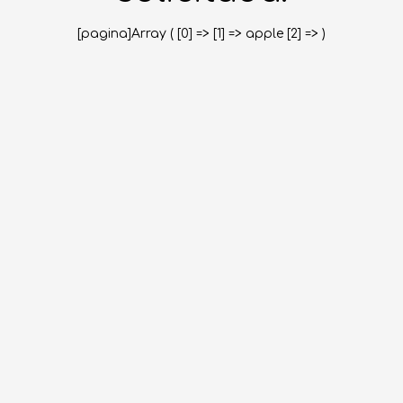
[pagina]Array ( [0] => [1] => apple [2] => )