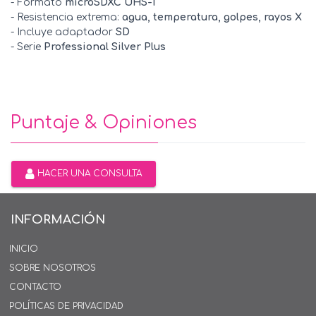
- Formato
microSDXC UHS-I
- Resistencia extrema:
agua, temperatura, golpes, rayos X
- Incluye adaptador
SD
- Serie
Professional Silver Plus
Puntaje & Opiniones
HACER UNA CONSULTA
INFORMACIÓN
INICIO
SOBRE NOSOTROS
CONTACTO
POLÍTICAS DE PRIVACIDAD