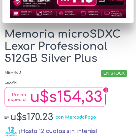
* Las imágenes se exhiben con fines ilustrativos.
Memoria microSDXC
Lexar Professional
512GB Silver Plus
MEM463
EN STOCK
LEXAR
u$s154,33
Precio
especial
u$s170.23
con MercadoPago
¡Hasta 12 cuotas sin interés!