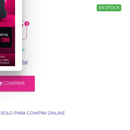
EN STOCK
0,87
ercadoPago
in interés!
COMPRAR
E SOLO PARA COMPRA ONLINE