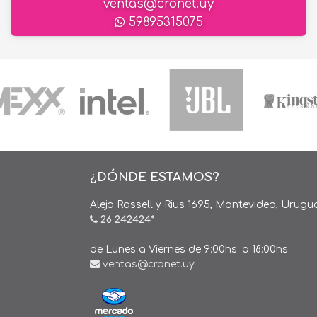
ventas@cronet.uy
59895315075
¿DÓNDE ESTAMOS?
Alejo Rossell y Rius 1695, Montevideo, Urugu
26 242424*
de Lunes a Viernes de 9:00hs. a 18:00hs.
ventas@cronet.uy