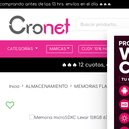
rando antes de las 13 hrs. envíos en el día 🔥🔥🔥
CATEGORÍAS
MARCAS
CUDY 10% HASTA AGOT
🔥🔥🔥 12 cuotas, en todo
Inicio
ALMACENAMIENTO
MEMORIAS FLASH