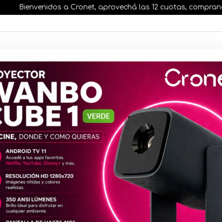
Bienvenidos a Cronet, aprovechá las 12 cuotas, comprando ant
AR STOCK
MOVILIDAD ELÉCTRICA 25% OFF
s nuestros artículos, comprando antes de las 13 hr
Memoria m
633x UHS-I 