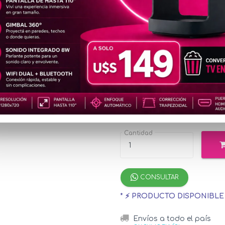
MEM456
LEXAR
u$s3
Precio
especial
u$s34.05
con M
¡Hasta 12 cuotas s
Cantidad
CONSULTAR
* ⚡ PRODUCTO DISPONIBL
Envíos a todo el país