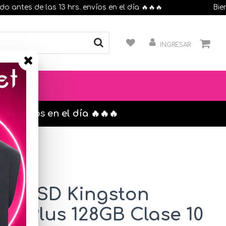
es de las 13 hrs. envíos en el día 🔥🔥🔥
Bienven
INGRESAR
s. envíos en el día 🔥🔥🔥
icroSD Kingston
ct Plus 128GB Clase 10