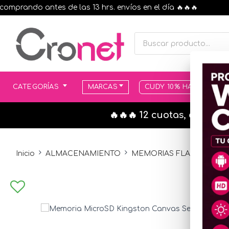
rando antes de las 13 hrs. envíos en el día 🔥🔥🔥
CATEGORÍAS
MARCAS
CUDY 10% HASTA AGOT
🔥🔥🔥 12 cuotas, en todo
Inicio
ALMACENAMIENTO
MEMORIAS FLASH