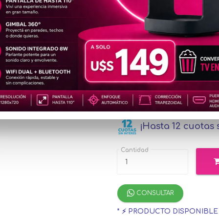
MEM474
u$s4
Precio
especial
u$s46.18
con Me
¡Hasta 12 cuotas s
Cantidad
CONSULTAR
* ⚡ PRODUCTO DISPONIBL