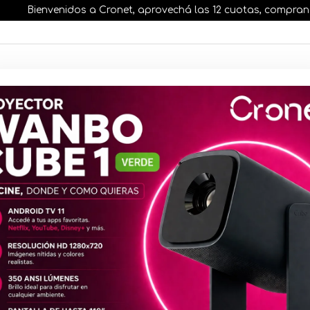
Bienvenidos a Cronet, aprovechá las 12 cuotas, comprando ant
AR STOCK
MOVILIDAD ELÉCTRICA 25% OFF
s nuestros artículos, comprando antes de las 13 hr
Memoria M
Canvas Sele