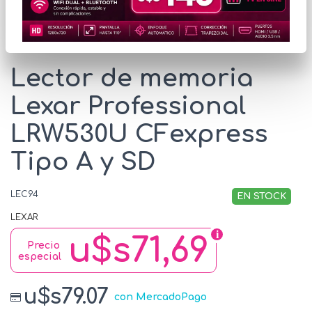
* Las imágenes se exhiben con fines ilustrativos.
Lector de memoria
Lexar Professional
LRW530U CFexpress
Tipo A y SD
LEC94
EN STOCK
LEXAR
u$s71,69
Precio
especial
u$s79.07
con MercadoPago