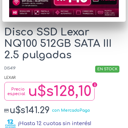
* Las imágenes se exhiben con fines ilustrativos.
Disco SSD Lexar
NQ100 512GB SATA III
2.5 pulgadas
DIS419
EN STOCK
LEXAR
u$s128,10
Precio
especial
u$s141.29
con MercadoPago
¡Hasta 12 cuotas sin interés!