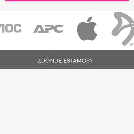
¿DÓNDE ESTAMOS?
Alejo Rossell y Rius 1695, Montevideo, Urugu
26 242424*
de Lunes a Viernes de 9:00hs. a 18:00hs.
ventas@cronet.uy