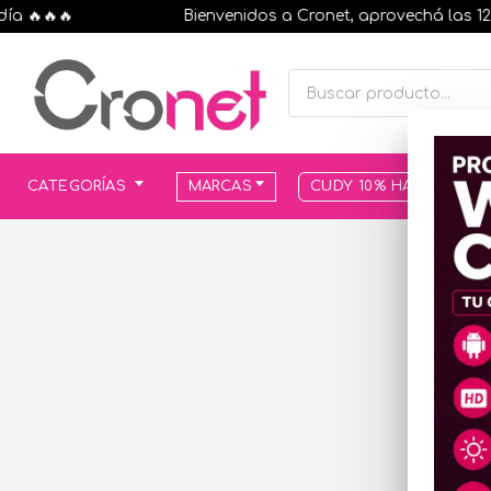
🔥🔥🔥
Bienvenidos a Cronet, aprovechá las 12 cuo
CATEGORÍAS
MARCAS
CUDY 10% HASTA AGOT