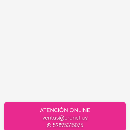
ATENCIÓN ONLINE
ventas@cronet.uy
59895315075