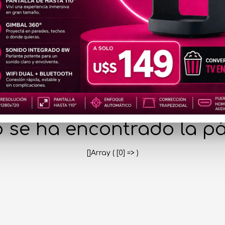
404
 se ha encontrado la pá
[]Array ( [0] => )