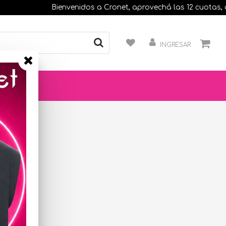
Bienvenidos a Cronet, aprovechá las 12 cuotas, comp
INGRESAR