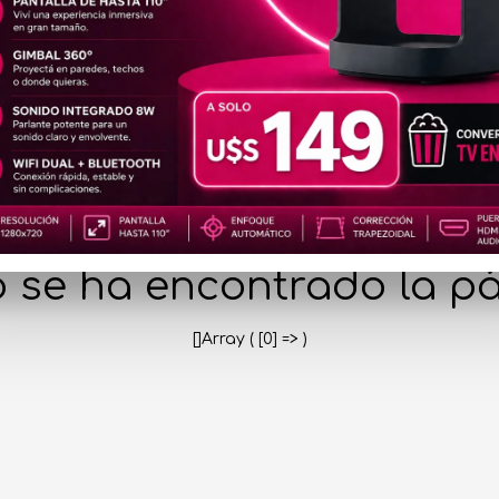
404
 se ha encontrado la pá
[]Array ( [0] => )