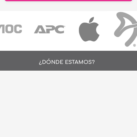
¿DÓNDE ESTAMOS?
Alejo Rossell y Rius 1695, Montevideo, Urugu
26 242424*
de Lunes a Viernes de 9:00hs. a 18:00hs.
ventas@cronet.uy