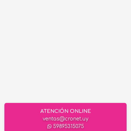
ATENCIÓN ONLINE
ventas@cronet.uy
59895315075