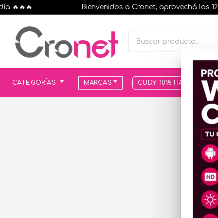
🔥🔥🔥
Bienvenidos a Cronet, aprovechá las 12 cuo
CATEGORÍAS
MARCAS
CUDY 10% HASTA AGOT