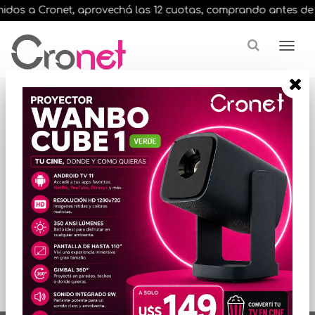
dos a Cronet, aprovechá las 12 cuotas, comprando antes de las
Resultados para
"ps4 nacon
asymmetric"
ORDENAR POR PRECIO
No hay productos
que mostrar...
artículos en total