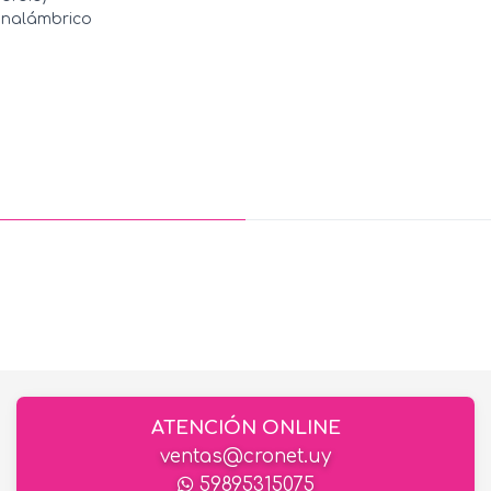
 inalámbrico
ATENCIÓN ONLINE
ventas@cronet.uy
59895315075