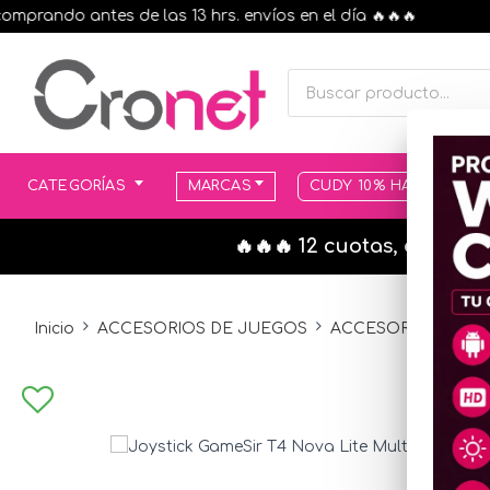
ndo antes de las 13 hrs. envíos en el día 🔥🔥🔥
CATEGORÍAS
MARCAS
CUDY 10% HASTA AGOT
🔥🔥🔥 12 cuotas, en todo
Inicio
ACCESORIOS DE JUEGOS
ACCESORIOS PLAYS