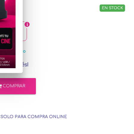
EN STOCK
2,21
ercadoPago
in interés!
COMPRAR
E SOLO PARA COMPRA ONLINE