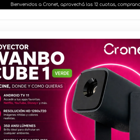
Bienvenidos a Cronet, aprovechá las 12 cuotas, comprando antes
AR STOCK
MOVILIDAD ELÉCTRICA 25% OFF
s nuestros artículos, comprando antes de las 13 hr
TATION 5
Joystick G
Multiplata