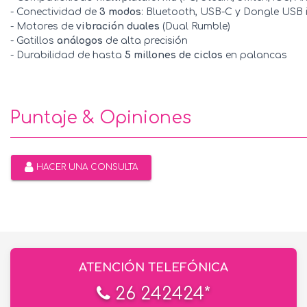
- Conectividad de
3 modos
: Bluetooth, USB-C y Dongle USB
- Motores de
vibración duales
(Dual Rumble)
- Gatillos
análogos
de alta precisión
- Durabilidad de hasta
5 millones de ciclos
en palancas
Puntaje & Opiniones
HACER UNA CONSULTA
ATENCIÓN TELEFÓNICA
26 242424*