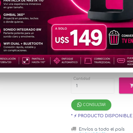
CON224
2K
u$s3
Precio
especial
u$s35.53
con M
¡Hasta 12 cuotas s
Cantidad
CONSULTAR
* ⚡ PRODUCTO DISPONIBL
Envíos a todo el país