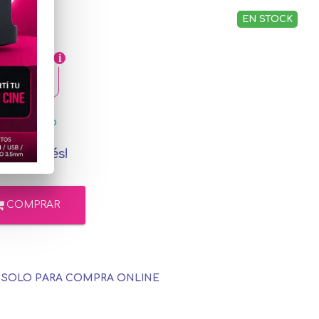
EN STOCK
,13
ercadoPago
in interés!
COMPRAR
E SOLO PARA COMPRA ONLINE