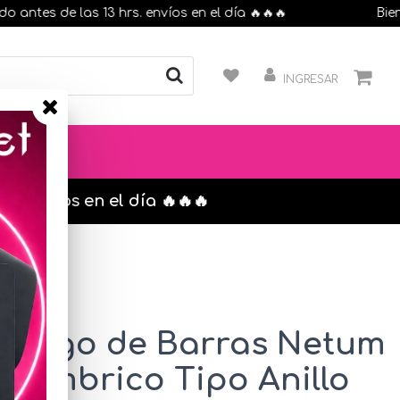
es de las 13 hrs. envíos en el día 🔥🔥🔥
Bienveni
INGRESAR
s. envíos en el día 🔥🔥🔥
Código de Barras Netum
alámbrico Tipo Anillo