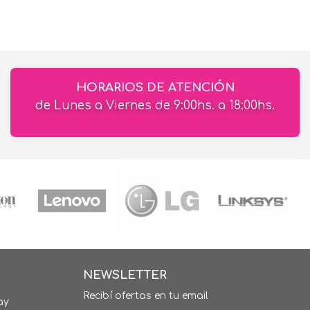
HORARIOS DE ATENCIÓN
de Lunes a Viernes de 9:00hs. a 18:00hs.
NEWSLETTER
Recibí ofertas en tu email
ay