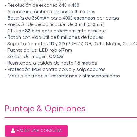
- Resolución de escaneo
640 x 480
- Alcance inalámbrico de hasta
10 metros
- Batería de
360mAh
para
4000 escaneos
por carga
- Precisión de decodificación de
3 mil
(0.10mm)
- CPU de
32 bits
para procesamiento eficiente
- Botón con vida útil de
8 millones
de toques
- Soporta formatos
1D y 2D
(PDF417, QR, Data Matrix, Code1
- Fuente de luz:
LED rojo 617nm
- Sensor de imagen:
CMOS
- Resistencia a caídas de hasta
1.5 metros
- Protección
IP54
contra polvo y salpicaduras
- Modos de trabajo:
instantáneo
y
almacenamiento
Puntaje & Opiniones
HACER UNA CONSULTA