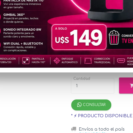
LEC67
2K
u$s76
Precio
especial
u$s83.97
con M
¡Hasta 12 cuotas s
Cantidad
CONSULTAR
* ⚡ PRODUCTO DISPONIBL
Envíos a todo el país