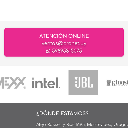
ATENCIÓN ONLINE
ventas@cronet.uy
59895315075
¿DÓNDE ESTAMOS?
Alejo Rossell y Rius 1695, Montevideo, Urugu