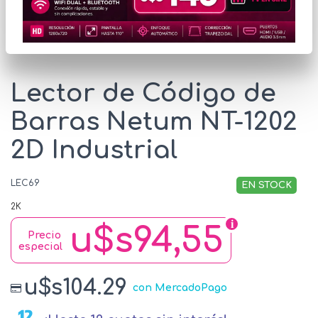
* Las imágenes se exhiben con fines ilustrativos.
Lector de Código de
Barras Netum NT-1202
2D Industrial
LEC69
EN STOCK
2K
u$s94,55
Precio
especial
u$s104.29
con MercadoPago