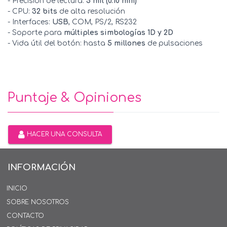
- Precisión de lectura:
5 mil (0.10 mm)
- CPU:
32 bits
de alta resolución
- Interfaces:
USB
, COM, PS/2, RS232
- Soporte para
múltiples simbologías 1D y 2D
- Vida útil del botón: hasta
5 millones
de pulsaciones
Puntaje & Opiniones
HACER UNA CONSULTA
INFORMACIÓN
INICIO
SOBRE NOSOTROS
CONTACTO