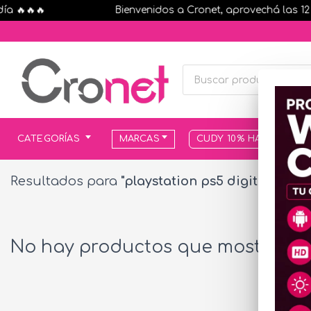
 🔥🔥🔥
Bienvenidos a Cronet, aprovechá las 12 cu
CATEGORÍAS
MARCAS
CUDY 10% HASTA AGOT
Resultados para
"playstation ps5 digital"
No hay productos que mostrar...