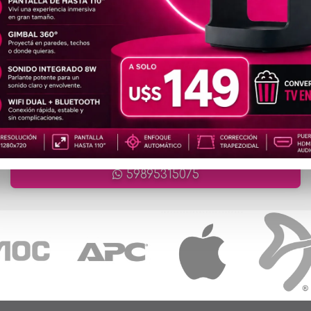
artículos en total
ATENCIÓN ONLINE
ventas@cronet.uy
59895315075