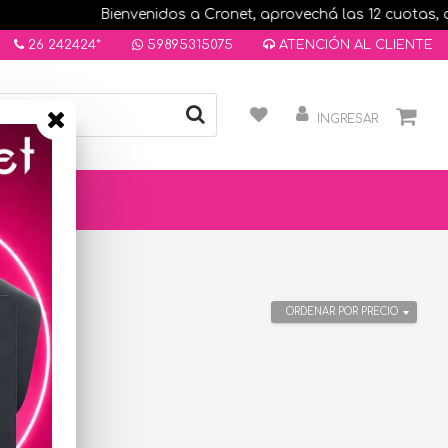
Bienvenidos a Cronet, aprovechá las 12 cuotas, com
26 242424*
59895315075
ATENCIÓN AL CLIENTE
INGRESAR
ORDENAR POR PRECIO