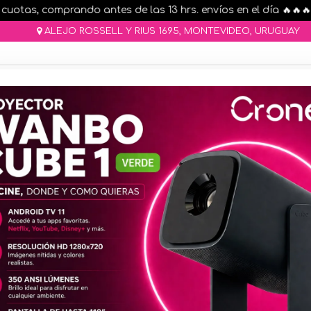
otas, comprando antes de las 13 hrs. envíos en el día 🔥🔥🔥
ALEJO ROSSELL Y RIUS 1695, MONTEVIDEO, URUGUAY
AR STOCK
MOVILIDAD ELÉCTRICA 25% OFF